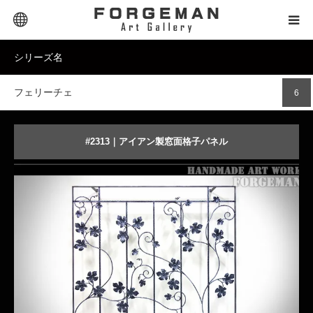
Extra Links
シリーズ名
SELECTOR｜セレクター
フェリーチェ
6
PRODUCT｜商品タイプ
PRICE｜価格帯
#2313｜アイアン製窓面格子パネル
葉の飾りが可愛らしいロートアイアン面格子
STYLE｜スタイル
DESIGN｜デザイン名
商品詳細を見る
オーダーメイドする
MATERIAL｜素材別
CONTACT｜お問合せ