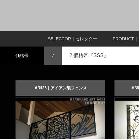
SELECTOR｜セレクター
PRODUCT
2,価格帯『SSS』
価格帯
7
＃3423｜アイアン製フェンス
＃3
花模様のおしゃれなロートアイアンフェン
飾りが
ス
商品詳細を見る
オーダーメイドする
商品詳細を見
オ