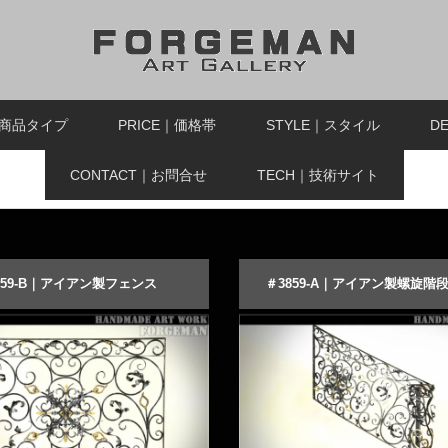
｜商品タイプ
PRICE｜価格帯
STYLE｜スタイル
D
CONTACT｜お問合せ
TECH｜技術サイト
859-B｜アイアン製フェンス
＃3859-A｜アイアン製螺旋階
美しいロートアイアンフェンス
ゴールド装飾が魅力的なロート
すり
る
ーダーメイドする
商品詳細を見る
オーダーメイドする