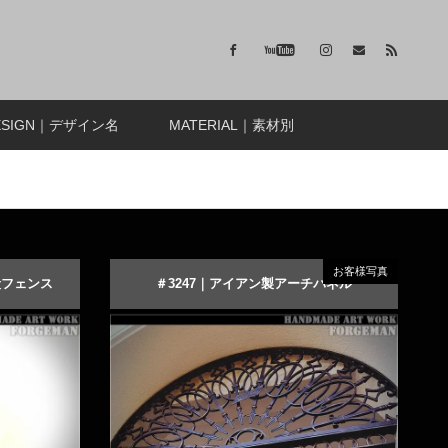
ESIGN｜デザイン名
MATERIAL｜素材別
お客様写真
段フェンス
＃3247｜アイアン製アーチパネル
アイアン手
ゴージャスな仕上げのロートアイアンパネ
ル
商品詳細を見る
オーダーメイドする