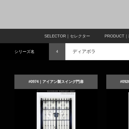
SELECTOR｜セレクター
PRODUCT
ディアボラ
シリーズ名
4
#0974｜アイアン製スイング門扉
#0
アンティークな装飾のロートアイアン門扉
高品質な
商品詳細を見る
オーダーメイドする
商品詳細を見
オ