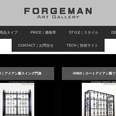
｜商品タイプ
PRICE｜価格帯
STYLE｜スタイル
D
CONTACT｜お問合せ
TECH｜技術サイト
920｜アイアン製スイング門扉
#0969｜ロートアイアン製
仕上げの美しいロートアイアン門
豪華なクラシック装飾のアイア
扉
る
ーダーメイドする
商品詳細を見る
オーダーメイドする