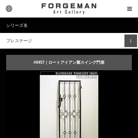
Extra Links
シリーズ名
SELECTOR｜セレクター
プレステージ
1
PRODUCT｜商品タイプ
PRICE｜価格帯
#0457｜ロートアイアン製スイング門扉
高品質なラフ仕上げのアイアン門扉
STYLE｜スタイル
DESIGN｜デザイン名
商品詳細を見る
オーダーメイドする
MATERIAL｜素材別
CONTACT｜お問合せ