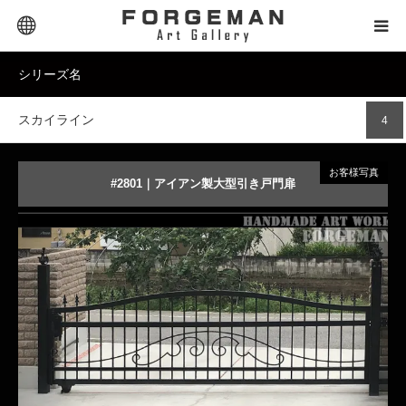
Extra Links
シリーズ名
SELECTOR｜セレクター
スカイライン
4
PRODUCT｜商品タイプ
お客様写真
PRICE｜価格帯
#2801｜アイアン製大型引き戸門扉
大型スライド門扉
STYLE｜スタイル
DESIGN｜デザイン名
商品詳細を見る
オーダーメイドする
MATERIAL｜素材別
CONTACT｜お問合せ