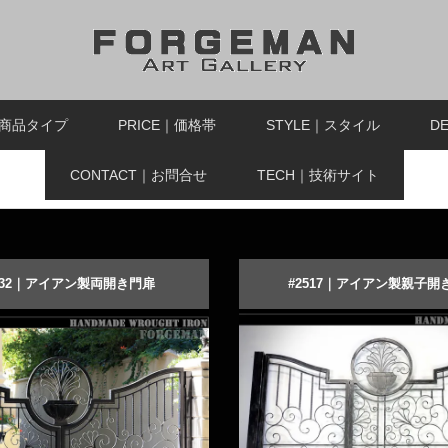
｜商品タイプ
PRICE｜価格帯
STYLE｜スタイル
D
CONTACT｜お問合せ
TECH｜技術サイト
032｜アイアン製両開き門扉
#2517｜アイアン製親子開
モチーフのロートアイアン
る
ーダーメイドする
商品詳細を見る
オーダーメイドする