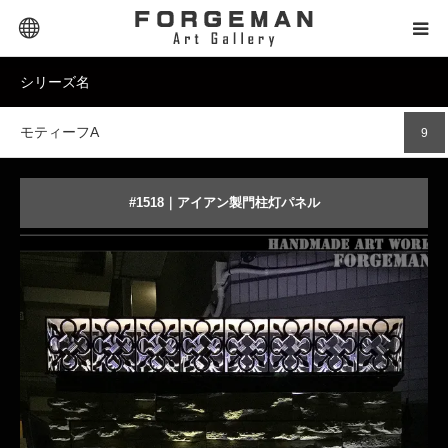
Extra Links
シリーズ名
SELECTOR｜セレクター
モティーフA
9
PRODUCT｜商品タイプ
PRICE｜価格帯
#1518｜アイアン製門柱灯パネル
STYLE｜スタイル
DESIGN｜デザイン名
商品詳細を見る
オーダーメイドする
MATERIAL｜素材別
CONTACT｜お問合せ