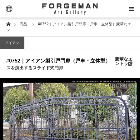
Extra Links
Home
商品
#0752｜アイアン製引戸門扉（戸車・立体型）豪華なエ
SELECTOR｜セレクター
ン…
アイアン
PRODUCT｜商品タイプ
豪華なエ
#0752｜アイアン製引戸門扉（戸車・立体型）
PRICE｜価格帯
ントラン
スを演出するスライド式門扉
STYLE｜スタイル
DESIGN｜デザイン名
MATERIAL｜素材別
CONTACT｜お問合せ