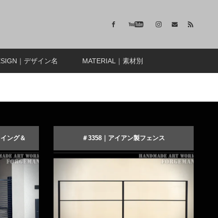
ESIGN｜デザイン名
MATERIAL｜素材別
スイング＆
＃3358｜アイアン製フェンス
高級感のある黒塗装のロートアイアンフェ
アルミの門
ンス
商品詳細を見る
オーダーメイドする