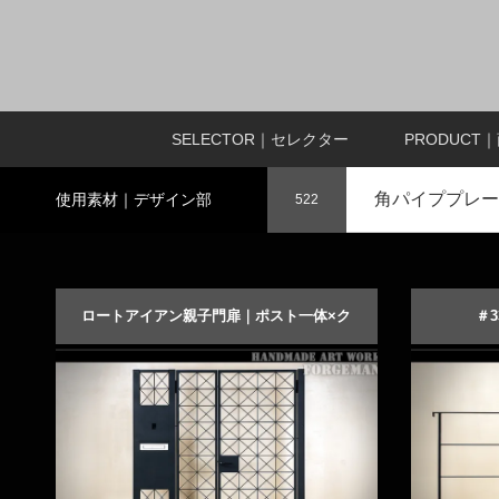
SELECTOR｜セレクター
PRODUCT
角パイププレー
使用素材｜デザイン部
522
ロートアイアン親子門扉｜ポスト一体×ク
＃
ロス柄｜#3496
洗練され
商品詳細を見る
オーダーメイドする
商品詳細を見
オ