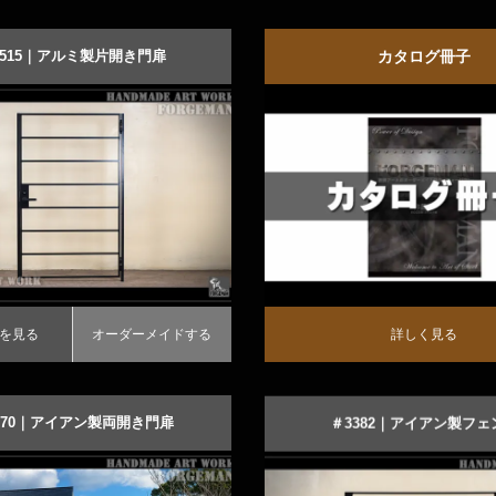
3515｜アルミ製片開き門扉
カタログ冊子
ルモダンなロートアルミ門扉
る
ーダーメイドする
詳しく見る
を見る
オーダーメイドする
詳しく見る
870｜アイアン製両開き門扉
＃3382｜アイアン製フェ
おしゃれなロートアイアンゲート
モダンスタイルのロートアイア