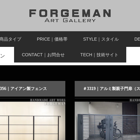
｜商品タイプ
PRICE｜価格帯
STYLE｜スタイル
D
CONTACT｜お問合せ
TECH｜技術サイト
ン
3356｜アイアン製フェンス
＃3319｜アルミ製親子門扉（
た直線デザインのロートアイアン
スライド）
フェンス
引戸と開き戸が組み合わさった
る
ーダーメイドする
商品詳細を見る
オーダーメイドする
扉