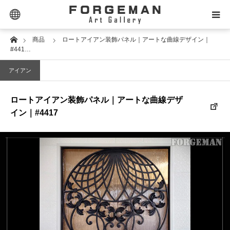
Extra Links
Home
商品
ロートアイアン装飾パネル｜アートな曲線デザイン｜
SELECTOR｜セレクター
#441…
アイアン
PRODUCT｜商品タイプ
ロートアイアン装飾パネル｜アートな曲線デザ
PRICE｜価格帯
イン｜#4417
STYLE｜スタイル
DESIGN｜デザイン名
MATERIAL｜素材別
CONTACT｜お問合せ