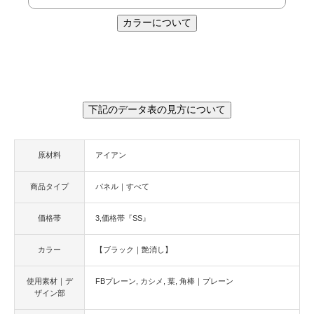
カラーについて
下記のデータ表の見方について
原材料
アイアン
商品タイプ
パネル｜すべて
価格帯
3,価格帯『SS』
カラー
【ブラック｜艶消し】
使用素材｜デ
FBプレーン
カシメ
葉
角棒｜プレーン
ザイン部