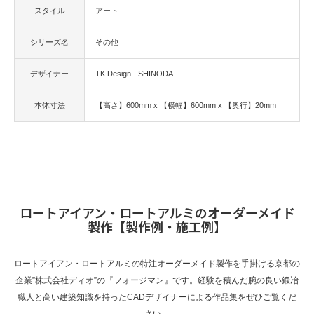
スタイル
アート
シリーズ名
その他
デザイナー
TK Design - SHINODA
本体寸法
【高さ】600mm x 【横幅】600mm x 【奥行】20mm
ロートアイアン・ロートアルミのオーダーメイド
製作【製作例・施工例】
ロートアイアン・ロートアルミの特注オーダーメイド製作を手掛ける京都の
企業”株式会社ディオ”の『フォージマン』です。経験を積んだ腕の良い鍛冶
職人と高い建築知識を持ったCADデザイナーによる作品集をぜひご覧くだ
さい。