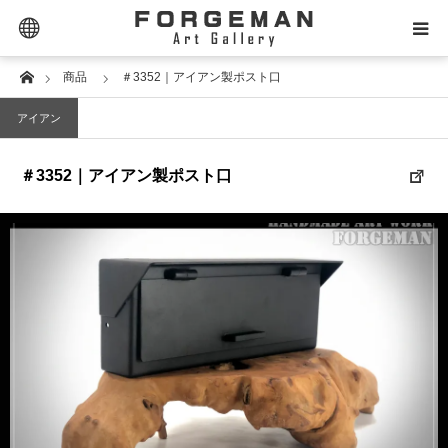
Extra Links
Home
商品
＃3352｜アイアン製ポスト口
SELECTOR｜セレクター
アイアン
PRODUCT｜商品タイプ
＃3352｜アイアン製ポスト口
PRICE｜価格帯
STYLE｜スタイル
DESIGN｜デザイン名
MATERIAL｜素材別
CONTACT｜お問合せ