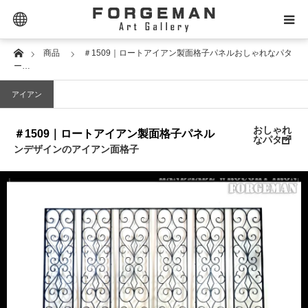
Extra Links
Home
商品
＃1509｜ロートアイアン製面格子パネルおしゃれなパタ
SELECTOR｜セレクター
ー…
アイアン
PRODUCT｜商品タイプ
おしゃれ
＃1509｜ロートアイアン製面格子パネル
PRICE｜価格帯
なパター
ンデザインのアイアン面格子
STYLE｜スタイル
DESIGN｜デザイン名
MATERIAL｜素材別
CONTACT｜お問合せ