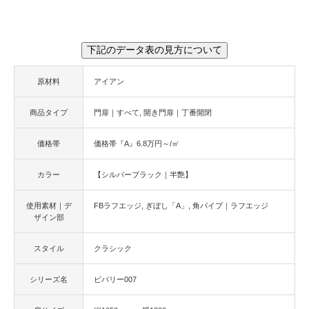
下記のデータ表の見方について
原材料
アイアン
商品タイプ
門扉｜すべて
開き門扉｜丁番開閉
価格帯
価格帯『A』6.8万円～/㎡
カラー
【シルバーブラック｜半艶】
使用素材｜デ
FBラフエッジ
ぎぼし「A」
角パイプ｜ラフエッジ
ザイン部
スタイル
クラシック
シリーズ名
ビバリー007