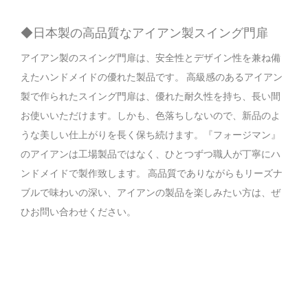
◆
日
本
製
の高
品
質
な
ア
イ
ア
ン
製
ス
イ
ン
グ
門
扉
アイアン製のスイング門扉は、安全性とデザイン性を兼ね備
えたハンドメイドの優れた製品です。 高級感のあるアイアン
製で作られたスイング門扉は、優れた耐久性を持ち、長い間
お使いいただけます。しかも、色落ちしないので、新品のよ
うな美しい仕上がりを長く保ち続けます。『
フォージマン』
のアイアンは工場製品ではなく、ひとつずつ職人が丁寧にハ
ンドメイドで製作致します。 高品質でありながらもリーズナ
ブルで味わいの深い、アイアンの製品を楽しみたい方は、ぜ
ひお問い合わせください。