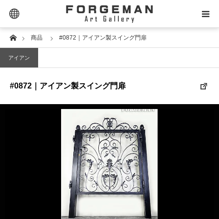
Extra Links
Home
商品
#0872｜アイアン製スイング門扉
SELECTOR｜セレクター
アイアン
PRODUCT｜商品タイプ
#0872｜アイアン製スイング門扉
PRICE｜価格帯
STYLE｜スタイル
DESIGN｜デザイン名
MATERIAL｜素材別
CONTACT｜お問合せ