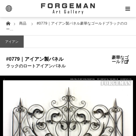
Extra Links
Home
商品
#0779｜アイアン製パネル豪華なゴールドブラックのロ
SELECTOR｜セレクター
ー…
アイアン
PRODUCT｜商品タイプ
豪華なゴ
#0779｜アイアン製パネル
PRICE｜価格帯
ールドブ
ラックのロートアイアンパネル
STYLE｜スタイル
DESIGN｜デザイン名
MATERIAL｜素材別
CONTACT｜お問合せ