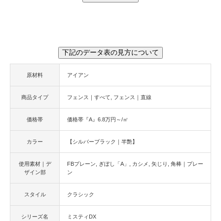
下記のデータ表の見方について
原材料
アイアン
商品タイプ
フェンス｜すべて
フェンス｜直線
価格帯
価格帯『A』6.8万円～/㎡
カラー
【シルバーブラック｜半艶】
使用素材｜デ
FBプレーン
ぎぼし「A」
カシメ
矢じり
角棒｜プレー
ザイン部
ン
スタイル
クラシック
シリーズ名
ミスティDX