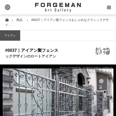
Extra Links
Home
商品
#0037｜アイアン製フェンスおしゃれなクラシックデザ
SELECTOR｜セレクター
イ…
アイアン
PRODUCT｜商品タイプ
おしゃれ
#0037｜アイアン製フェンス
PRICE｜価格帯
なクラシ
ックデザインのロートアイアン
STYLE｜スタイル
DESIGN｜デザイン名
MATERIAL｜素材別
CONTACT｜お問合せ