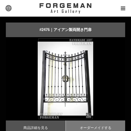
Extra Links
SELECTOR｜セレクター
#2476｜アイアン製両開き門扉
PRODUCT｜商品タイプ
PRICE｜価格帯
STYLE｜スタイル
商品詳細を見る
オーダーメイドする
DESIGN｜デザイン名
MATERIAL｜素材別
CONTACT｜お問合せ
商品詳細を見る
オーダーメイドする